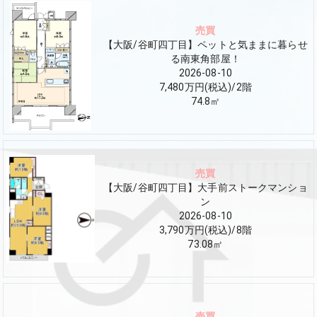
売買
【大阪/谷町四丁目】ペットと気ままに暮らせ
る南東角部屋！
2026-08-10
7,480万円(税込)
/
2
階
74.8
㎡
売買
【大阪/谷町四丁目】大手前ストークマンショ
ン
2026-08-10
3,790万円(税込)
/
8
階
73.08
㎡
売買