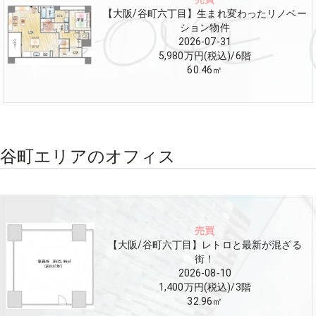
【大阪/谷町六丁目】生まれ変わったリノベー
ション物件
2026-07-31
5,980万円(税込)
/
6
階
60.46
㎡
谷町エリアのオフィス
売買
【大阪/谷町六丁目】レトロと最新が混ざる
街！
2026-08-10
1,400万円(税込)
/
3
階
32.96
㎡