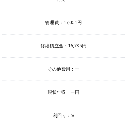
管理費：
17,051
円
修繕積立金：
16,735
円
その他費用：
ー
現状年収：
ー
円
利回り：
%