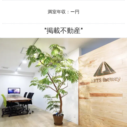
満室年収：
ー
円
"掲載不動産"