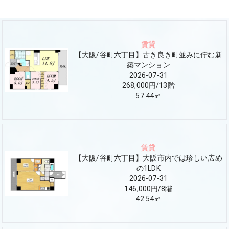
賃貸
【大阪/谷町六丁目】古き良き町並みに佇む新
築マンション
2026-07-31
268,000円
/
13
階
57.44
㎡
賃貸
【大阪/谷町六丁目】大阪市内では珍しい広め
の1LDK
2026-07-31
146,000円
/
8
階
42.54
㎡