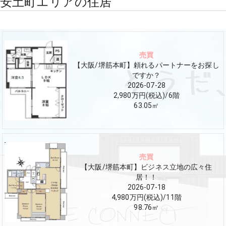
安土町エリアの住居
売買
【大阪/堺筋本町】頼れるパートナーをお探し
ですか？
2026-07-28
2,980万円(税込)
/
6
階
63.05
㎡
売買
【大阪/堺筋本町】ビジネス立地の広々住
居！！
2026-07-18
4,980万円(税込)
/
11
階
98.76
㎡