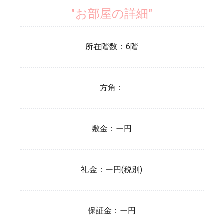
"お部屋の詳細"
所在階数：
6
階
方角：
敷金：
ー円
礼金：
ー円(税別)
保証金：
ー円