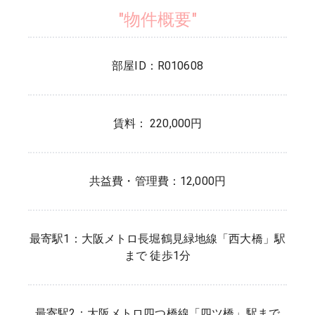
"物件概要"
部屋ID：
R010608
賃料： 220,000円
共益費・管理費：
12,000円
最寄駅1：
大阪メトロ長堀鶴見緑地線
「
西大橋
」駅
まで 徒歩
1
分
最寄駅2：
大阪メトロ四つ橋線
「
四ツ橋
」駅まで