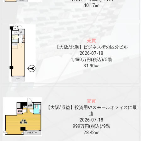
40.17
㎡
売買
【大阪/北浜】ビジネス街の区分ビル
2026-07-18
1,480万円(税込)
/
5
階
31.90
㎡
売買
【大阪/収益】投資用やスモールオフィスに最
適
2026-07-18
999万円(税込)
/
9
階
28.42
㎡