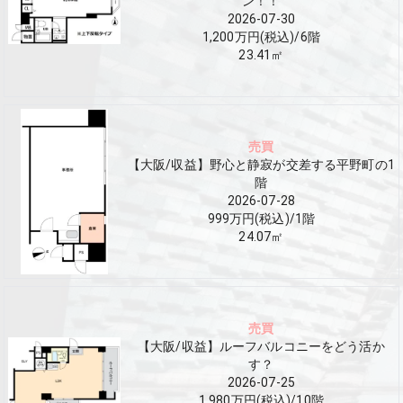
ン！！
2026-07-30
1,200万円(税込)
/
6
階
23.41
㎡
売買
【大阪/収益】野心と静寂が交差する平野町の1
階
2026-07-28
999万円(税込)
/
1
階
24.07
㎡
売買
【大阪/収益】ルーフバルコニーをどう活か
す？
2026-07-25
1,980万円(税込)
/
10
階