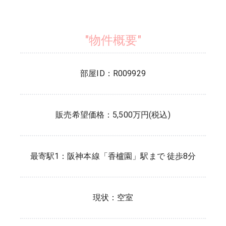
"物件概要"
部屋ID：
R009929
販売希望価格：5,500万円(税込)
最寄駅1：
阪神本線
「
香櫨園
」駅まで 徒歩
8
分
現状：
空室