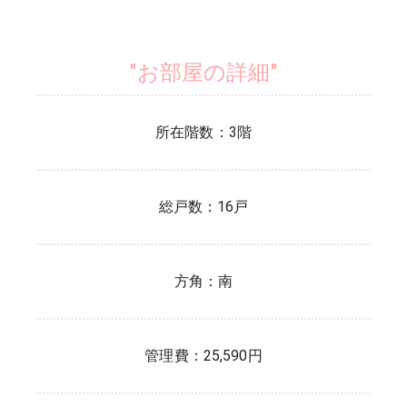
"お部屋の詳細"
所在階数：
3
階
総戸数：
16
戸
方角：
南
管理費：
25,590
円