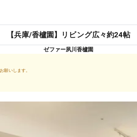
【兵庫/香櫨園】リビング広々約24帖
ゼファー夙川香櫨園
お願いします。